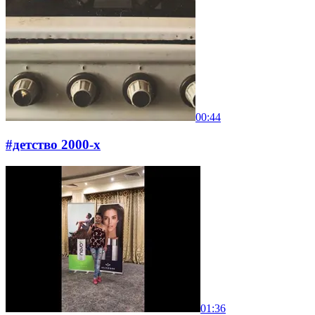
00:44
#детство 2000-х
01:36