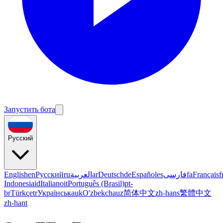
Запустить бота
Русский
English
en
Русский
ru
العربية
ar
Deutsch
de
Español
es
فارسی
fa
Français
f
Indonesia
id
Italiano
it
Português (Brasil)
pt-
br
Türkçe
tr
Українська
uk
O'zbekcha
uz
简体中文
zh-hans
繁體中文
zh-hant