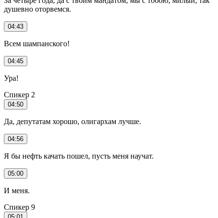
За четыре года, да с твоим мандатом, мы с тобою, милый, так
душевно оторвемся.
04:43
Всем шампанского!
04:45
Ура!
Спикер 2
04:50
Да, депутатам хорошо, олигархам лучше.
04:56
Я бы нефть качать пошел, пусть меня научат.
05:00
И меня.
Спикер 9
05:01