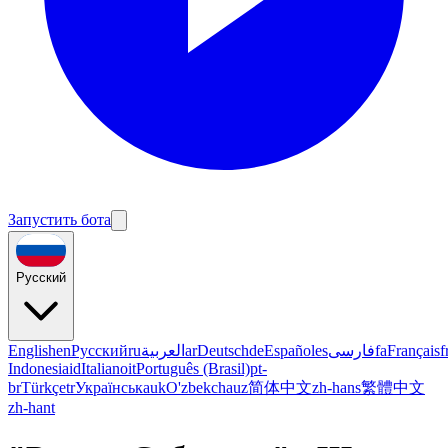
Запустить бота
Русский
English
en
Русский
ru
العربية
ar
Deutsch
de
Español
es
فارسی
fa
Français
f
Indonesia
id
Italiano
it
Português (Brasil)
pt-
br
Türkçe
tr
Українська
uk
O'zbekcha
uz
简体中文
zh-hans
繁體中文
zh-hant