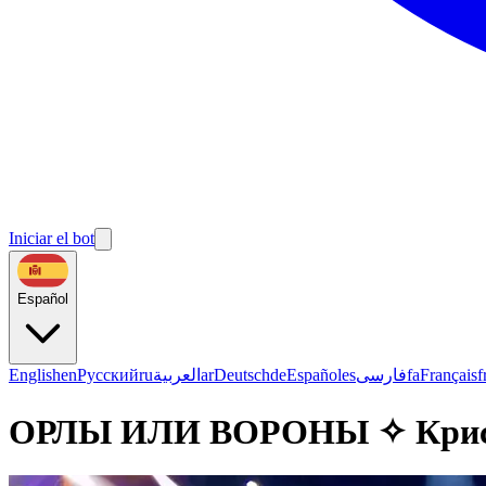
Iniciar el bot
Español
English
en
Русский
ru
العربية
ar
Deutsch
de
Español
es
فارسی
fa
Français
f
ОРЛЫ ИЛИ ВОРОНЫ ✧ Кристи