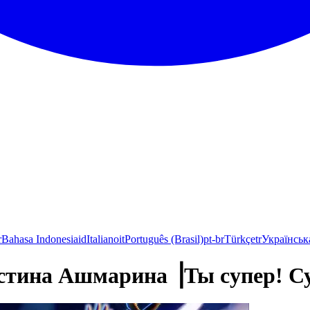
r
Bahasa Indonesia
id
Italiano
it
Português (Brasil)
pt-br
Türkçe
tr
Українськ
на Ашмарина ⎟Ты супер! Су