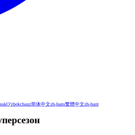
а
uk
O'zbekcha
uz
简体中文
zh-hans
繁體中文
zh-hant
персезон