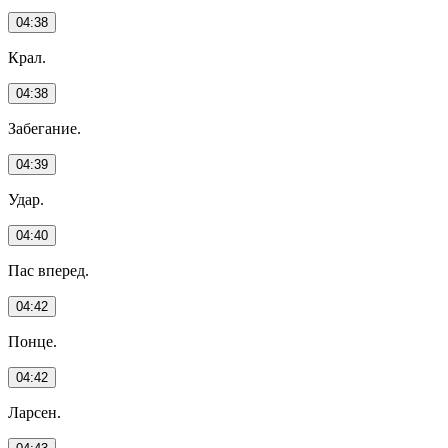
04:38
Крал.
04:38
Забегание.
04:39
Удар.
04:40
Пас вперед.
04:42
Понце.
04:42
Ларсен.