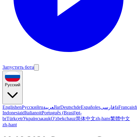
Запустить бота
Русский
English
en
Русский
ru
العربية
ar
Deutsch
de
Español
es
فارسی
fa
Français
f
Indonesia
id
Italiano
it
Português (Brasil)
pt-
br
Türkçe
tr
Українська
uk
O'zbekcha
uz
简体中文
zh-hans
繁體中文
zh-hant