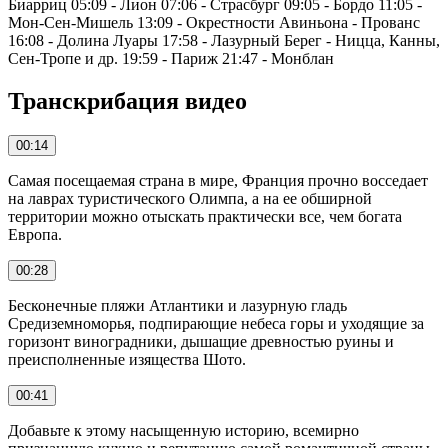
Биарриц 05:09 - Лион 07:06 - Страсбург 09:05 - Бордо 11:05 -
Мон-Сен-Мишель 13:09 - Окрестности Авиньона - Прованс
16:08 - Долина Луары 17:58 - Лазурный Берег - Ницца, Канны,
Сен‑Тропе и др. 19:59 - Париж 21:47 - Монблан
Транскрибация видео
00:14
Самая посещаемая страна в мире, Франция прочно восседает
на лаврах туристического Олимпа, а на ее обширной
территории можно отыскать практически все, чем богата
Европа.
00:28
Бесконечные пляжи Атлантики и лазурную гладь
Средиземноморья, подпирающие небеса горы и уходящие за
горизонт виноградники, дышащие древностью руины и
преисполненные изящества Шото.
00:41
Добавьте к этому насыщенную историю, всемирно