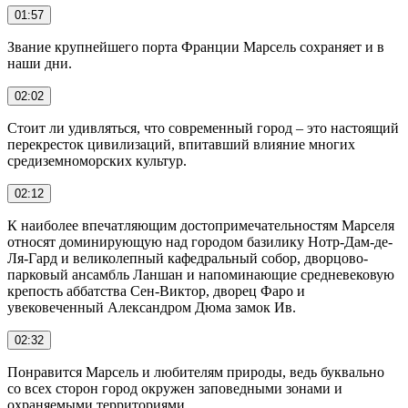
01:57
Звание крупнейшего порта Франции Марсель сохраняет и в
наши дни.
02:02
Стоит ли удивляться, что современный город – это настоящий
перекресток цивилизаций, впитавший влияние многих
средиземноморских культур.
02:12
К наиболее впечатляющим достопримечательностям Марселя
относят доминирующую над городом базилику Нотр-Дам-де-
Ля-Гард и великолепный кафедральный собор, дворцово-
парковый ансамбль Ланшан и напоминающие средневековую
крепость аббатства Сен-Виктор, дворец Фаро и
увековеченный Александром Дюма замок Ив.
02:32
Понравится Марсель и любителям природы, ведь буквально
со всех сторон город окружен заповедными зонами и
охраняемыми территориями.