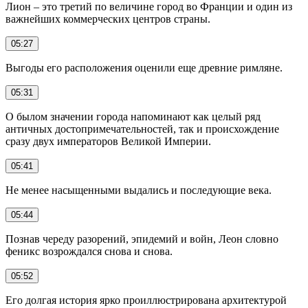
Лион – это третий по величине город во Франции и один из
важнейших коммерческих центров страны.
05:27
Выгоды его расположения оценили еще древние римляне.
05:31
О былом значении города напоминают как целый ряд
античных достопримечательностей, так и происхождение
сразу двух императоров Великой Империи.
05:41
Не менее насыщенными выдались и последующие века.
05:44
Познав череду разорений, эпидемий и войн, Леон словно
феникс возрождался снова и снова.
05:52
Его долгая история ярко проиллюстрирована архитектурой