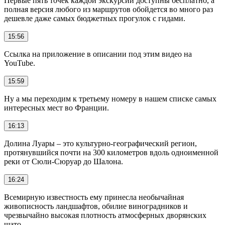
Первые пять точек каждой экскурсии доступны бесплатно, а
полная версия любого из маршрутов обойдется во много раз
дешевле даже самых бюджетных прогулок с гидами.
15:56
Ссылка на приложение в описании под этим видео на
YouTube.
15:59
Ну а мы переходим к третьему номеру в нашем списке самых
интересных мест во Франции.
16:13
Долина Луары – это культурно-географический регион,
протянувшийся почти на 300 километров вдоль одноименной
реки от Сюли-Сюруар до Шалона.
16:24
Всемирную известность ему принесла необычайная
живописность ландшафтов, обилие виноградников и
чрезвычайно высокая плотность атмосферных дворянских
шато.