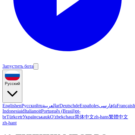
Запустить бота
Русский
English
en
Русский
ru
العربية
ar
Deutsch
de
Español
es
فارسی
fa
Français
f
Indonesia
id
Italiano
it
Português (Brasil)
pt-
br
Türkçe
tr
Українська
uk
O'zbekcha
uz
简体中文
zh-hans
繁體中文
zh-hant