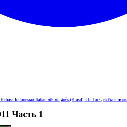
r
Bahasa Indonesia
id
Italiano
it
Português (Brasil)
pt-br
Türkçe
tr
Українськ
11 Часть 1