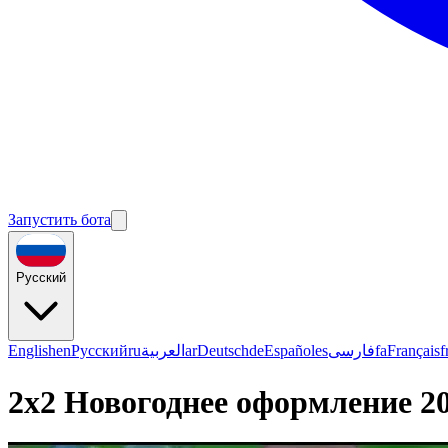
Запустить бота
Русский
English
en
Русский
ru
العربية
ar
Deutsch
de
Español
es
فارسی
fa
Français
f
2x2 Новогоднее оформление 20