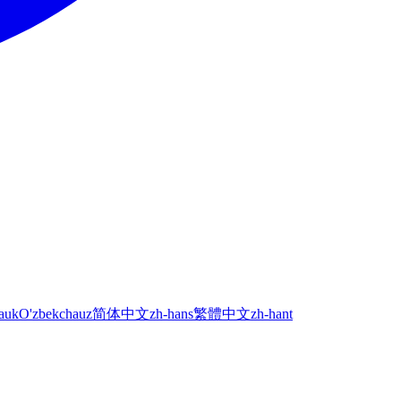
а
uk
O'zbekcha
uz
简体中文
zh-hans
繁體中文
zh-hant