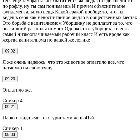
тебя еще там фантазии хватит Но я же ведь это сделал чисто
по рофлу, ну ты сам понимаешь И причем объясните мне
фундаментальную вещь Какой сракой вообще то, что ты
ведешь себя как невоспитанное быдло в общественных местах
Это борьба с капитализмом Уборщику не доплатят за то, что
он лишний раз полы помоет Однако этот уборщик, то есть
самый низкооплачиваемый рабочий класс И есть вроде как
жертва капитализма по вашей же логике
09:02
Я же очень надеюсь, что это животное оплатило все, что
натянуло на свою тушу.
09:20
Оплатило же.
Спикер 4
09:21
Парю с жадными текстуристами день 41-й.
Спикер 1
09:33