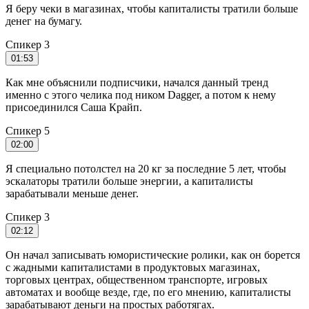
Я беру чеки в магазинах, чтобы капиталисты тратили больше
денег на бумагу.
Спикер 3
01:53
Как мне объяснили подписчики, начался данный тренд
именно с этого челика под ником Dagger, а потом к нему
присоединился Саша Крайп.
Спикер 5
02:00
Я специально потолстел на 20 кг за последние 5 лет, чтобы
эскалаторы тратили больше энергии, а капиталисты
зарабатывали меньше денег.
Спикер 3
02:12
Он начал записывать юмористические ролики, как он борется
с жадными капиталистами в продуктовых магазинах,
торговых центрах, общественном транспорте, игровых
автоматах и вообще везде, где, по его мнению, капиталисты
зарабатывают деньги на простых работягах.