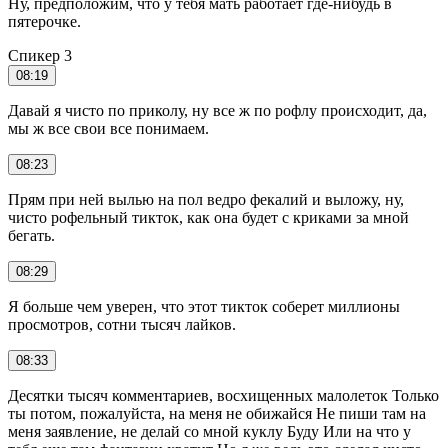
Ну, предположим, что у тебя мать работает где-нибудь в
пятерочке.
Спикер 3
08:19
Давай я чисто по приколу, ну все ж по рофлу происходит, да,
мы ж все свои все понимаем.
08:23
Прям при ней вылью на пол ведро фекалий и выложу, ну,
чисто рофельный тикток, как она будет с криками за мной
бегать.
08:29
Я больше чем уверен, что этот тикток соберет миллионы
просмотров, сотни тысяч лайков.
08:33
Десятки тысяч комментариев, восхищенных малолеток Только
ты потом, пожалуйста, на меня не обижайся Не пиши там на
меня заявление, не делай со мной куклу Буду Или на что у