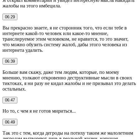
Я открыл комментарии и увидел интересную мысль накидать
жалобы на этого имбецила.
06:29
Вы прекрасно знаете, я не сторонник того, что если тебе в
интернете какой-то человек или какое-то мнение,
транслируемое этим человеком, не нравится, то это значит,
что можно обузить систему жалоб, дабы этого человека из
интернета удалить.
06:39
Больше вам скажу, даже тем людям, которые, по моему
мнению, толкают откровенно деструктивные мысли в своих
тиктоках, я ни разу не кидал жалобы и не призывал это делать
остальных.
06:47
Но то, с чем я не готов мириться...
06:49
Так это с тем, когда дегроды на потиху таким же малолетним
дегродам вытворяют дичь в реальной жизни, нарушая