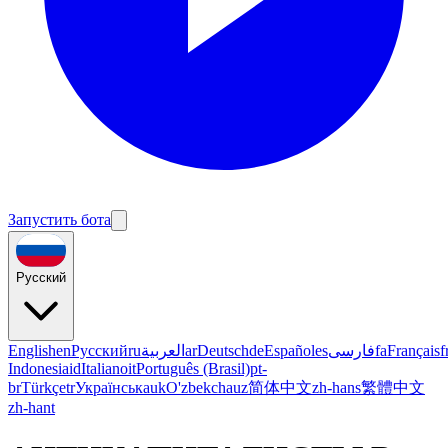
Запустить бота
Русский
English
en
Русский
ru
العربية
ar
Deutsch
de
Español
es
فارسی
fa
Français
f
Indonesia
id
Italiano
it
Português (Brasil)
pt-
br
Türkçe
tr
Українська
uk
O'zbekcha
uz
简体中文
zh-hans
繁體中文
zh-hant