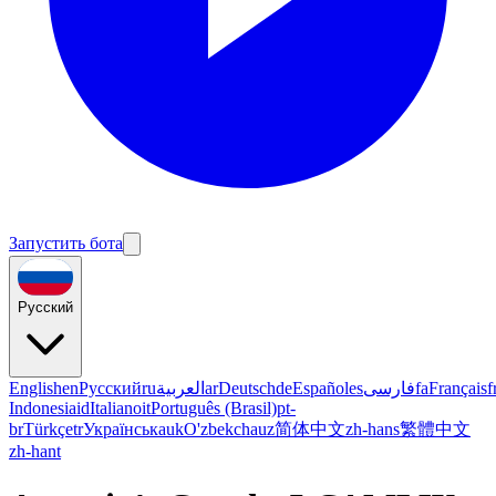
Запустить бота
Русский
English
en
Русский
ru
العربية
ar
Deutsch
de
Español
es
فارسی
fa
Français
f
Indonesia
id
Italiano
it
Português (Brasil)
pt-
br
Türkçe
tr
Українська
uk
O'zbekcha
uz
简体中文
zh-hans
繁體中文
zh-hant