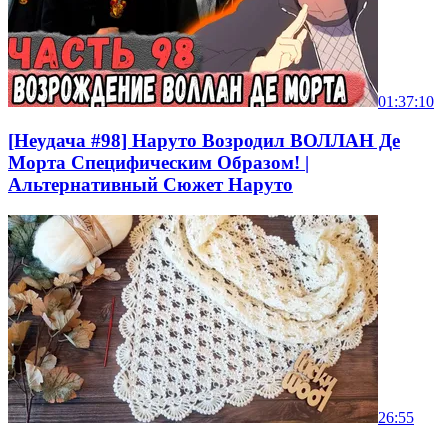
01:37:10
[Неудача #98] Наруто Возродил ВОЛЛАН Де
Морта Специфическим Образом! |
Альтернативный Сюжет Наруто
26:55