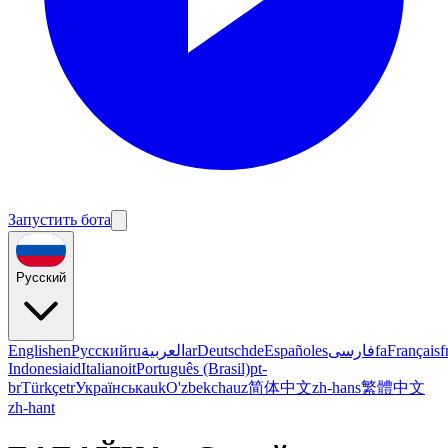
Запустить бота
Русский
English
en
Русский
ru
العربية
ar
Deutsch
de
Español
es
فارسی
fa
Français
f
Indonesia
id
Italiano
it
Português (Brasil)
pt-
br
Türkçe
tr
Українська
uk
O'zbekcha
uz
简体中文
zh-hans
繁體中文
zh-hant