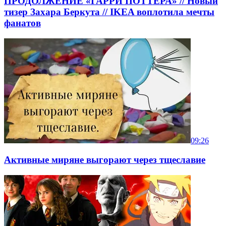
ПРОДОЛЖЕНИЕ «ГАРРИ ПОТТЕРА» // Новый
тизер Захара Беркута // IKEA воплотила мечты
фанатов
09:26
Активные миряне выгорают через тщеславие