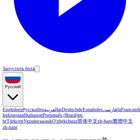
Запустить бота
Русский
English
en
Русский
ru
العربية
ar
Deutsch
de
Español
es
فارسی
fa
Français
f
Indonesia
id
Italiano
it
Português (Brasil)
pt-
br
Türkçe
tr
Українська
uk
O'zbekcha
uz
简体中文
zh-hans
繁體中文
zh-hant