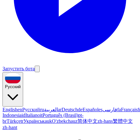
Запустить бота
Русский
English
en
Русский
ru
العربية
ar
Deutsch
de
Español
es
فارسی
fa
Français
f
Indonesia
id
Italiano
it
Português (Brasil)
pt-
br
Türkçe
tr
Українська
uk
O'zbekcha
uz
简体中文
zh-hans
繁體中文
zh-hant