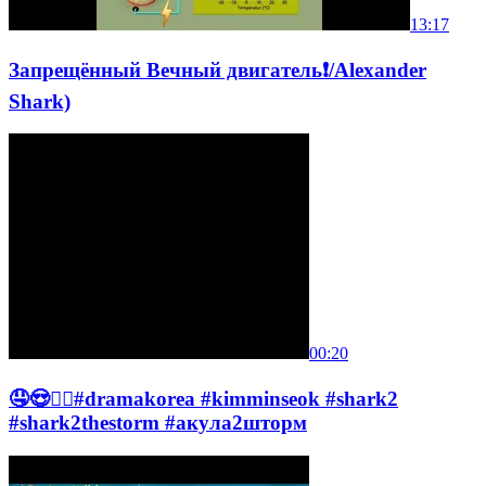
13:17
Запрещённый Вечный двигатель❗️/Alexander
Shark)
00:20
🤤😍❤️‍🔥#dramakorea #kimminseok #shark2
#shark2thestorm #акула2шторм