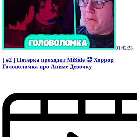
01:42:33
[ #2 ] Пятёрка проходит MiSide 🥵 Хоррор
Головоломка про Аниме Девочку