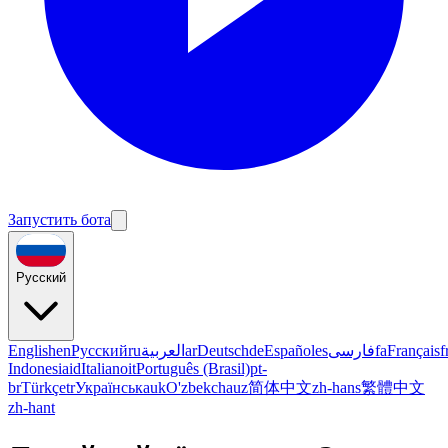
Запустить бота
Русский
English
en
Русский
ru
العربية
ar
Deutsch
de
Español
es
فارسی
fa
Français
f
Indonesia
id
Italiano
it
Português (Brasil)
pt-
br
Türkçe
tr
Українська
uk
O'zbekcha
uz
简体中文
zh-hans
繁體中文
zh-hant