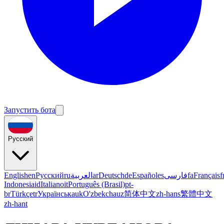
Запустить бота
Русский
English
en
Русский
ru
العربية
ar
Deutsch
de
Español
es
فارسی
fa
Français
f
Indonesia
id
Italiano
it
Português (Brasil)
pt-
br
Türkçe
tr
Українська
uk
O'zbekcha
uz
简体中文
zh-hans
繁體中文
zh-hant