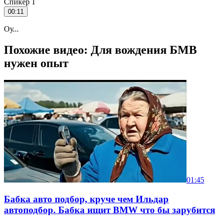
Спикер 1
00:11
Оу...
Похожие видео: Для вождения БМВ
нужен опыт
01:45
Бабка авто подбор, круче чем Ильдар
автоподбор. Бабка ищит BMW что бы зарубится