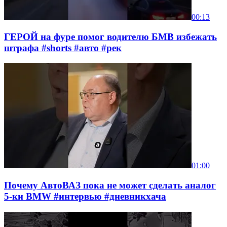
00:13
ГЕРОЙ на фуре помог водителю БМВ избежать
штрафа #shorts #авто #рек
01:00
Почему АвтоВАЗ пока не может сделать аналог
5-ки BMW #интервью #дневникхача