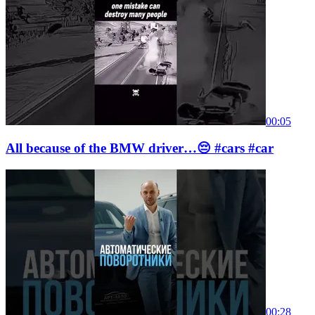
00:05
All because of the BMW driver…😔 #cars #car
00:28