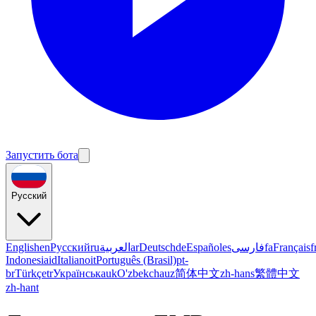
Запустить бота
Русский
English
en
Русский
ru
العربية
ar
Deutsch
de
Español
es
فارسی
fa
Français
f
Indonesia
id
Italiano
it
Português (Brasil)
pt-
br
Türkçe
tr
Українська
uk
O'zbekcha
uz
简体中文
zh-hans
繁體中文
zh-hant