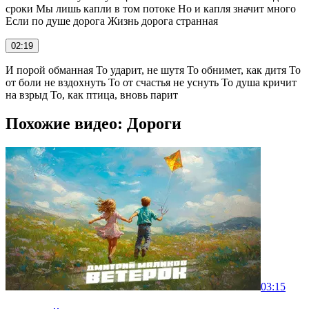
сроки Мы лишь капли в том потоке Но и капля значит много
Если по душе дорога Жизнь дорога странная
02:19
И порой обманная То ударит, не шутя То обнимет, как дитя То
от боли не вздохнуть То от счастья не уснуть То душа кричит
на взрыд То, как птица, вновь парит
Похожие видео: Дороги
03:15