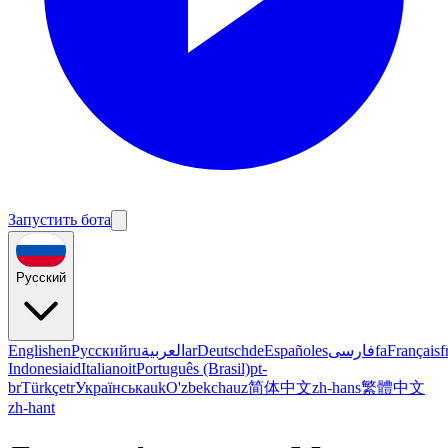
Запустить бота
Русский
English
en
Русский
ru
العربية
ar
Deutsch
de
Español
es
فارسی
fa
Français
f
Indonesia
id
Italiano
it
Português (Brasil)
pt-
br
Türkçe
tr
Українська
uk
O'zbekcha
uz
简体中文
zh-hans
繁體中文
zh-hant