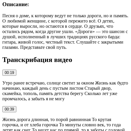
Описание:
Песня о доме, к которому ведут не только дороги, но и память.
О любимой женщине, с которой пережито всё. О детях,
которые выросли, но остаются в сердце. О друзьях, что
остались рядом, когда другие ушли. «Дороги» — это шансон с
душой, исполненный в лучших традициях русского барда:
гитара, живой голос, честный текст. Слушайте с закрытыми
глазами. Представьте свой путь.
Транскрибация видео
00:19
Утро ранее встречаю, солнце светит за окном Жизнь как будто
начинаю, каждый день с пустым листом Старый двор,
скамейка, тополь, память детства берегу Сколько лет уже
промчалось, а забыть я не могу
00:39
Жизнь дорога длинная, то порой равнинная То крутая
горочка, и от хлеба горочка То минуты словно век, то года
летят как снег То несет нас по прямой, то в заботы с головой