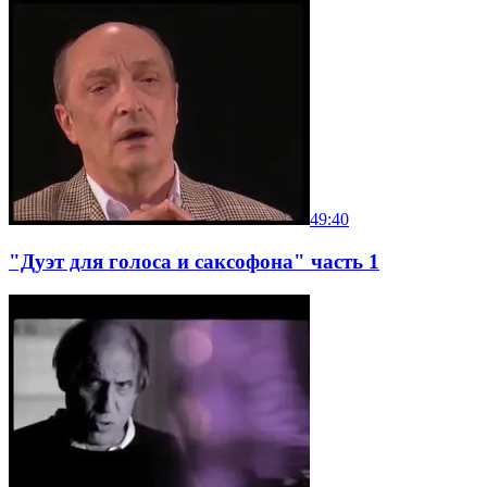
49:40
"Дуэт для голоса и саксофона" часть 1