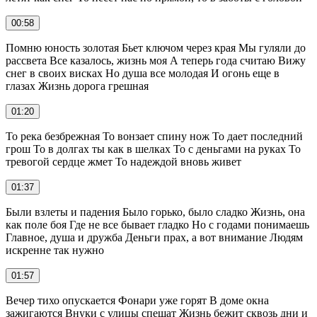
00:58
Помню юность золотая Бьет ключом через края Мы гуляли до
рассвета Все казалось, жизнь моя А теперь года считаю Вижу
снег в своих висках Но душа все молодая И огонь еще в
глазах Жизнь дорога грешная
01:20
То река безбрежная То вонзает спину нож То дает последний
грош То в долгах ты как в шелках То с деньгами на руках То
тревогой сердце жмет То надеждой вновь живет
01:37
Были взлеты и падения Было горько, было сладко Жизнь, она
как поле боя Где не все бывает гладко Но с годами понимаешь
Главное, душа и дружба Деньги прах, а вот внимание Людям
искренне так нужно
01:57
Вечер тихо опускается Фонари уже горят В доме окна
зажигаются Внуки с улицы спешат Жизнь бежит сквозь дни и