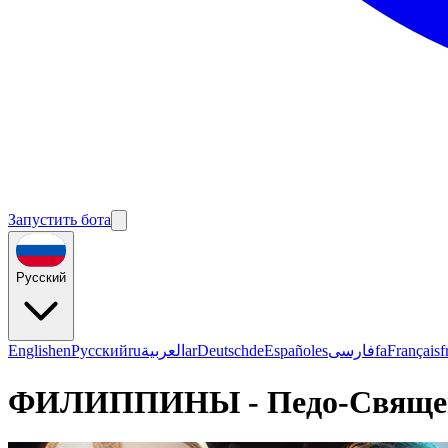
Запустить бота
Русский
English
en
Русский
ru
العربية
ar
Deutsch
de
Español
es
فارسی
fa
Français
f
ФИЛИППИНЫ - Педо-Священни