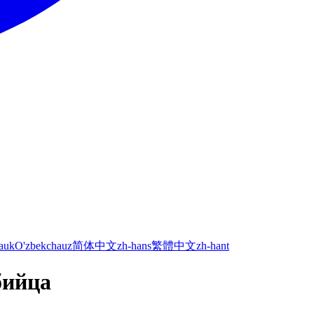
а
uk
O'zbekcha
uz
简体中文
zh-hans
繁體中文
zh-hant
бийца