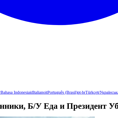
r
Bahasa Indonesia
id
Italiano
it
Português (Brasil)
pt-br
Türkçe
tr
Українськ
ки, Б/У Еда и Президент У