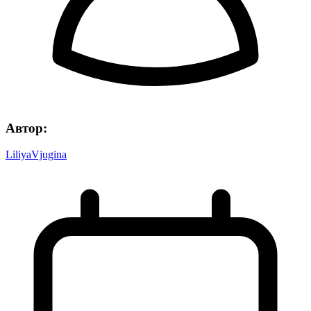
Автор:
LiliyaVjugina