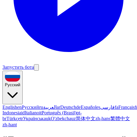
Запустить бота
Русский
English
en
Русский
ru
العربية
ar
Deutsch
de
Español
es
فارسی
fa
Français
f
Indonesia
id
Italiano
it
Português (Brasil)
pt-
br
Türkçe
tr
Українська
uk
O'zbekcha
uz
简体中文
zh-hans
繁體中文
zh-hant