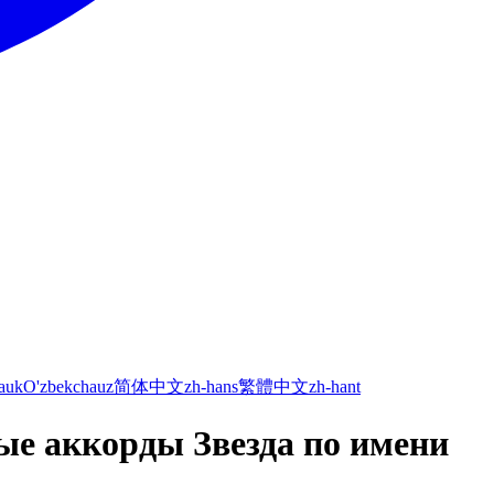
а
uk
O'zbekcha
uz
简体中文
zh-hans
繁體中文
zh-hant
вые аккорды Звезда по имени