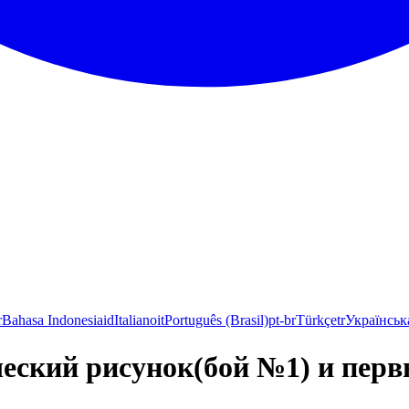
r
Bahasa Indonesia
id
Italiano
it
Português (Brasil)
pt-br
Türkçe
tr
Українськ
ческий рисунок(бой №1) и пер