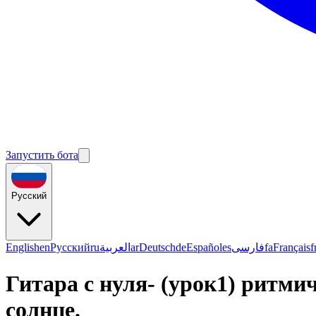
Запустить бота
Русский
English
en
Русский
ru
العربية
ar
Deutsch
de
Español
es
فارسی
fa
Français
f
Гитара с нуля- (урок1) ритми
солнце.