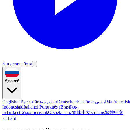
Запустить бота
Русский
English
en
Русский
ru
العربية
ar
Deutsch
de
Español
es
فارسی
fa
Français
f
Indonesia
id
Italiano
it
Português (Brasil)
pt-
br
Türkçe
tr
Українська
uk
O'zbekcha
uz
简体中文
zh-hans
繁體中文
zh-hant