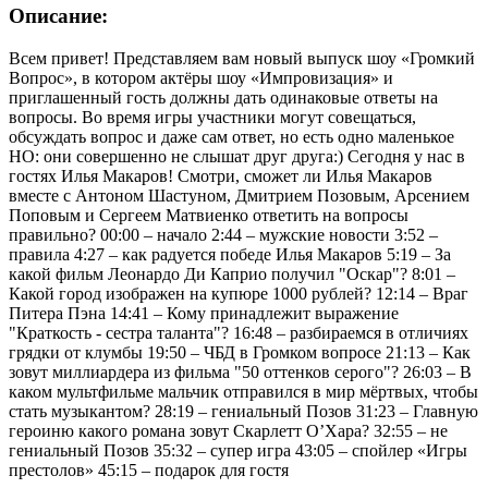
Описание:
Всем привет! Представляем вам новый выпуск шоу «Громкий
Вопрос», в котором актёры шоу «Импровизация» и
приглашенный гость должны дать одинаковые ответы на
вопросы. Во время игры участники могут совещаться,
обсуждать вопрос и даже сам ответ, но есть одно маленькое
НО: они совершенно не слышат друг друга:) Сегодня у нас в
гостях Илья Макаров! Смотри, сможет ли Илья Макаров
вместе с Антоном Шастуном, Дмитрием Позовым, Арсением
Поповым и Сергеем Матвиенко ответить на вопросы
правильно? 00:00 – начало 2:44 – мужские новости 3:52 –
правила 4:27 – как радуется победе Илья Макаров 5:19 – За
какой фильм Леонардо Ди Каприо получил "Оскар"? 8:01 –
Какой город изображен на купюре 1000 рублей? 12:14 – Враг
Питера Пэна 14:41 – Кому принадлежит выражение
"Краткость - сестра таланта"? 16:48 – разбираемся в отличиях
грядки от клумбы 19:50 – ЧБД в Громком вопросе 21:13 – Как
зовут миллиардера из фильма "50 оттенков серого"? 26:03 – В
каком мультфильме мальчик отправился в мир мёртвых, чтобы
стать музыкантом? 28:19 – гениальный Позов 31:23 – Главную
героиню какого романа зовут Скарлетт О’Хара? 32:55 – не
гениальный Позов 35:32 – супер игра 43:05 – спойлер «Игры
престолов» 45:15 – подарок для гостя