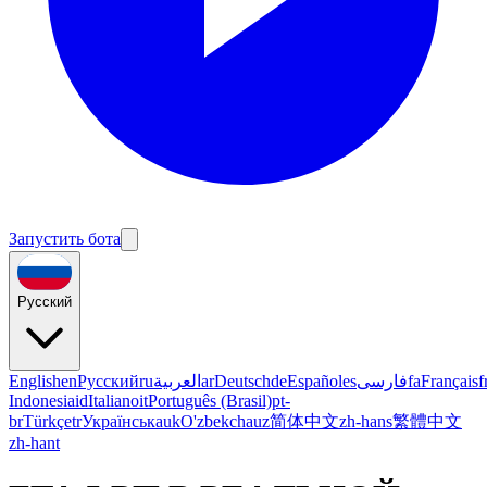
Запустить бота
Русский
English
en
Русский
ru
العربية
ar
Deutsch
de
Español
es
فارسی
fa
Français
f
Indonesia
id
Italiano
it
Português (Brasil)
pt-
br
Türkçe
tr
Українська
uk
O'zbekcha
uz
简体中文
zh-hans
繁體中文
zh-hant