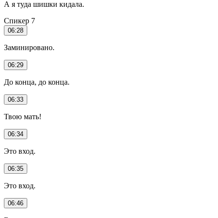
А я туда шишки кидала.
Спикер 7
06:28
Заминировано.
06:29
До конца, до конца.
06:33
Твою мать!
06:34
Это вход.
06:35
Это вход.
06:46