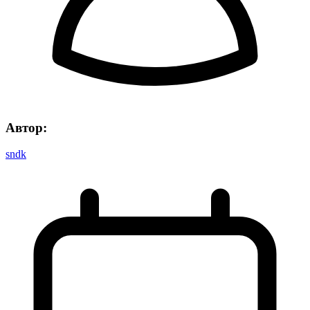
Автор:
sndk