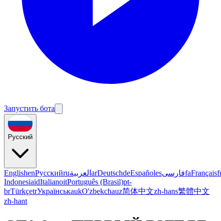
Запустить бота
Русский
English
en
Русский
ru
العربية
ar
Deutsch
de
Español
es
فارسی
fa
Français
f
Indonesia
id
Italiano
it
Português (Brasil)
pt-
br
Türkçe
tr
Українська
uk
O'zbekcha
uz
简体中文
zh-hans
繁體中文
zh-hant