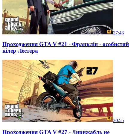
27:43
Проходження GTA V #21 - Франклін - особистий
кілер Лестера
20:55
Проходження GTA V #27 - Дирижабль не