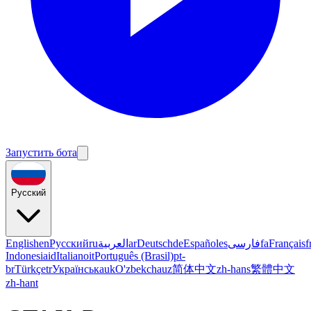
Запустить бота
Русский
English
en
Русский
ru
العربية
ar
Deutsch
de
Español
es
فارسی
fa
Français
f
Indonesia
id
Italiano
it
Português (Brasil)
pt-
br
Türkçe
tr
Українська
uk
O'zbekcha
uz
简体中文
zh-hans
繁體中文
zh-hant