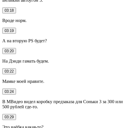
Великий автоугон 5.
03:18
Вроде норм.
03:19
А на вторую PS будет?
03:20
На Дэнди гамать будем.
03:22
Мамке моей нравите.
03:24
В МВидео видел коробку предзаказа для Соньки 3 за 300 или
500 рублей где-то.
03:29
Это наёбка какая-то?