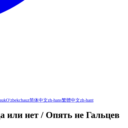
а
uk
O'zbekcha
uz
简体中文
zh-hans
繁體中文
zh-hant
 или нет / Опять не Гальцев