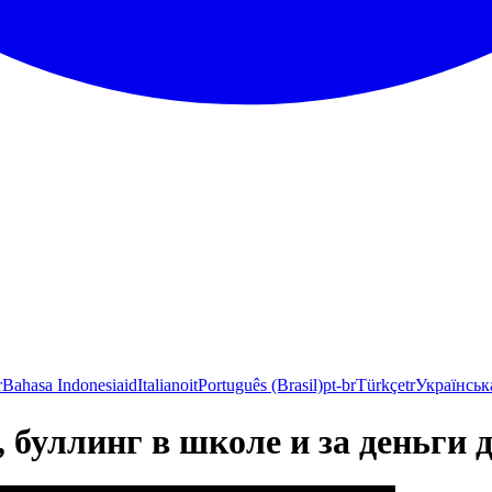
r
Bahasa Indonesia
id
Italiano
it
Português (Brasil)
pt-br
Türkçe
tr
Українськ
уллинг в школе и за деньги да