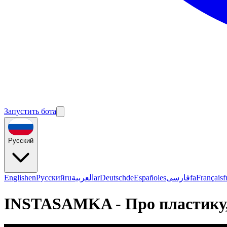
Запустить бота
Русский
English
en
Русский
ru
العربية
ar
Deutsch
de
Español
es
فارسی
fa
Français
f
INSTASAMKA - Про пластику, б