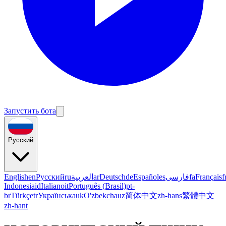
Запустить бота
Русский
English
en
Русский
ru
العربية
ar
Deutsch
de
Español
es
فارسی
fa
Français
f
Indonesia
id
Italiano
it
Português (Brasil)
pt-
br
Türkçe
tr
Українська
uk
O'zbekcha
uz
简体中文
zh-hans
繁體中文
zh-hant