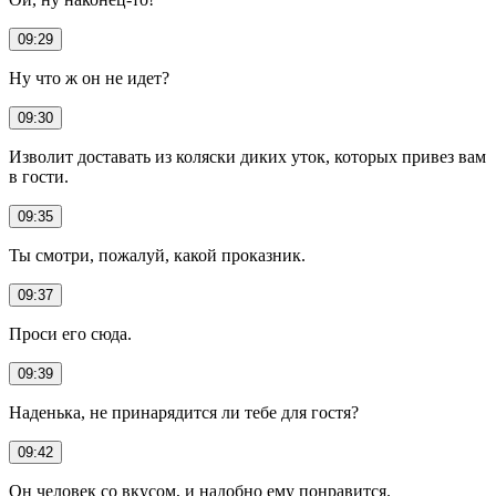
09:29
Ну что ж он не идет?
09:30
Изволит доставать из коляски диких уток, которых привез вам
в гости.
09:35
Ты смотри, пожалуй, какой проказник.
09:37
Проси его сюда.
09:39
Наденька, не принарядится ли тебе для гостя?
09:42
Он человек со вкусом, и надобно ему понравится.