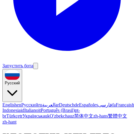
Запустить бота
Русский
English
en
Русский
ru
العربية
ar
Deutsch
de
Español
es
فارسی
fa
Français
f
Indonesia
id
Italiano
it
Português (Brasil)
pt-
br
Türkçe
tr
Українська
uk
O'zbekcha
uz
简体中文
zh-hans
繁體中文
zh-hant