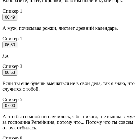
Вообразите, плачут крошки, золотом пыли в кухне горь.
Спикер 1
06:49
А муж, почесывая рожки, листает древний календарь.
Спикер 1
06:50
Да.
Спикер 3
06:53
Если ты еще будешь вмешаться не в свои дела, так я знаю, что
случится с тобой.
Спикер 5
07:00
А что бы со мной ни случилось, я бы никогда не вышла замуж
за господина Репейкина, потому что... Потому что ты совсем
от рук отбилась.
Спикер 8