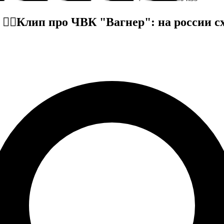
🤦‍♂️Клип про ЧВК "Вагнер": на россии с