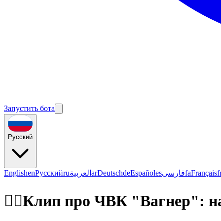
Запустить бота
Русский
English
en
Русский
ru
العربية
ar
Deutsch
de
Español
es
فارسی
fa
Français
f
🤦‍♂️Клип про ЧВК "Вагнер": н