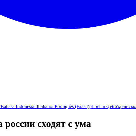
r
Bahasa Indonesia
id
Italiano
it
Português (Brasil)
pt-br
Türkçe
tr
Українськ
а россии сходят с ума