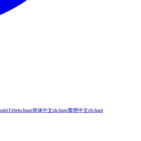
а
uk
O'zbekcha
uz
简体中文
zh-hans
繁體中文
zh-hant