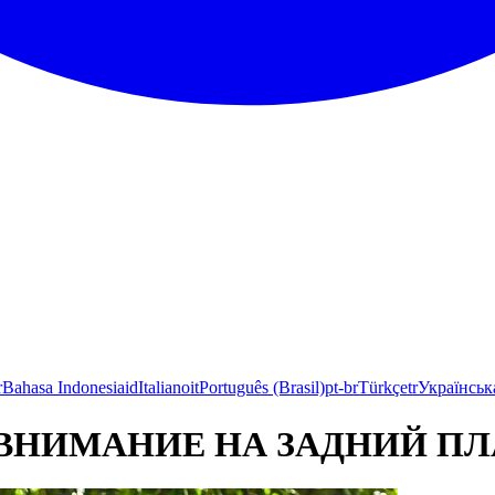
r
Bahasa Indonesia
id
Italiano
it
Português (Brasil)
pt-br
Türkçe
tr
Українськ
 ВНИМАНИЕ НА ЗАДНИЙ П