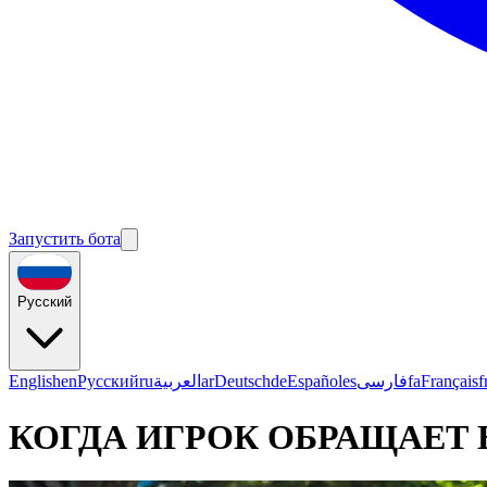
Запустить бота
Русский
English
en
Русский
ru
العربية
ar
Deutsch
de
Español
es
فارسی
fa
Français
f
КОГДА ИГРОК ОБРАЩАЕТ