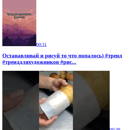
00:31
Останавливай и рисуй то что попалось) #тренд
#тренддляхудожников #рис...
00:39