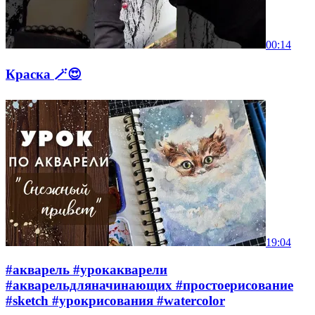
00:14
Краска 🪄😍
19:04
#акварель #урокакварели
#акварельдляначинающих #простоерисование
#sketch #урокрисования #watercolor