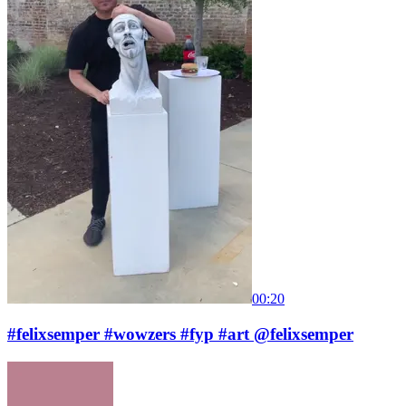
00:20
#felixsemper #wowzers #fyp #art @felixsemper