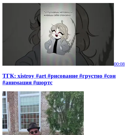
00:08
ТГК: xistroy #art #рисование #грустно #сон
#анимация #шортс