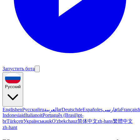
Запустить бота
Русский
English
en
Русский
ru
العربية
ar
Deutsch
de
Español
es
فارسی
fa
Français
f
Indonesia
id
Italiano
it
Português (Brasil)
pt-
br
Türkçe
tr
Українська
uk
O'zbekcha
uz
简体中文
zh-hans
繁體中文
zh-hant