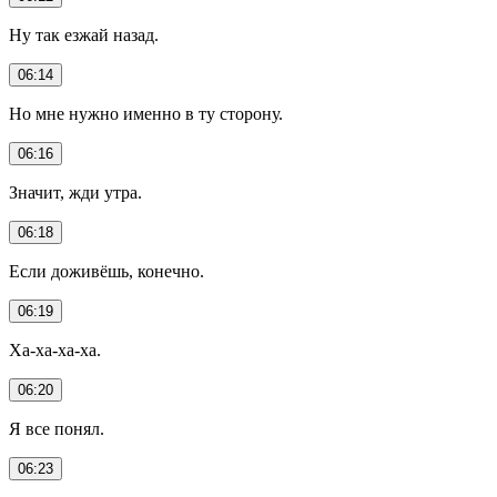
Ну так езжай назад.
06:14
Но мне нужно именно в ту сторону.
06:16
Значит, жди утра.
06:18
Если доживёшь, конечно.
06:19
Ха-ха-ха-ха.
06:20
Я все понял.
06:23