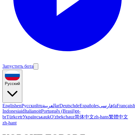
Запустить бота
Русский
English
en
Русский
ru
العربية
ar
Deutsch
de
Español
es
فارسی
fa
Français
f
Indonesia
id
Italiano
it
Português (Brasil)
pt-
br
Türkçe
tr
Українська
uk
O'zbekcha
uz
简体中文
zh-hans
繁體中文
zh-hant