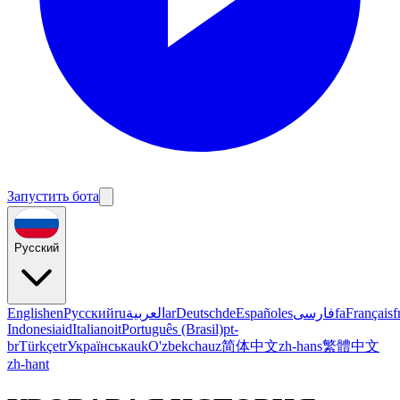
Запустить бота
Русский
English
en
Русский
ru
العربية
ar
Deutsch
de
Español
es
فارسی
fa
Français
f
Indonesia
id
Italiano
it
Português (Brasil)
pt-
br
Türkçe
tr
Українська
uk
O'zbekcha
uz
简体中文
zh-hans
繁體中文
zh-hant