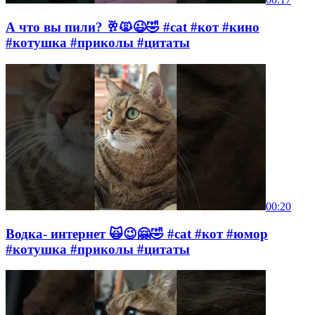
А что вы пили? 🥂🙀😉🤣 #cat #кот #кино
#котушка #приколы #цитаты
00:20
Водка- интернет 🙀😉🤗🤣 #cat #кот #юмор
#котушка #приколы #цитаты