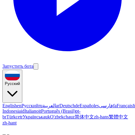
Запустить бота
Русский
English
en
Русский
ru
العربية
ar
Deutsch
de
Español
es
فارسی
fa
Français
f
Indonesia
id
Italiano
it
Português (Brasil)
pt-
br
Türkçe
tr
Українська
uk
O'zbekcha
uz
简体中文
zh-hans
繁體中文
zh-hant