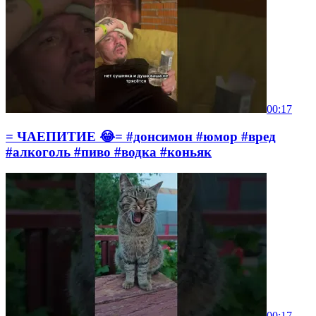
00:17
= ЧАЕПИТИЕ 😂= #донсимон #юмор #вред
#алкоголь #пиво #водка #коньяк
00:17