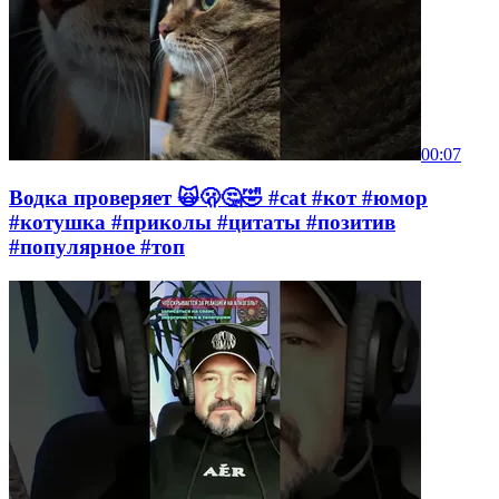
00:07
Водка проверяет 🙀🫢🤔🤣 #cat #кот #юмор
#котушка #приколы #цитаты #позитив
#популярное #топ