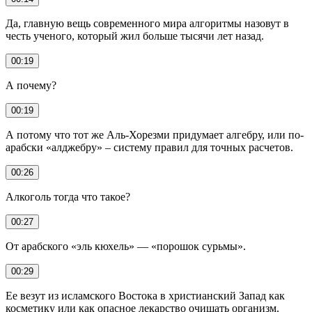
Да, главную вещь современного мира алгоритмы назовут в
честь ученого, который жил больше тысячи лет назад.
00:19
А почему?
00:19
А потому что тот же Аль-Хорезми придумает алгебру, или по-
арабски «алджебру» – систему правил для точных расчетов.
00:26
Алкоголь тогда что такое?
00:27
От арабского «эль кюхель» — «порошок сурьмы».
00:29
Ее везут из исламского Востока в христианский Запад как
косметику или как опасное лекарство очищать организм.