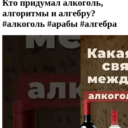
Кто придумал алкоголь,
алгоритмы и алгебру?
#алкоголь #арабы #алгебра