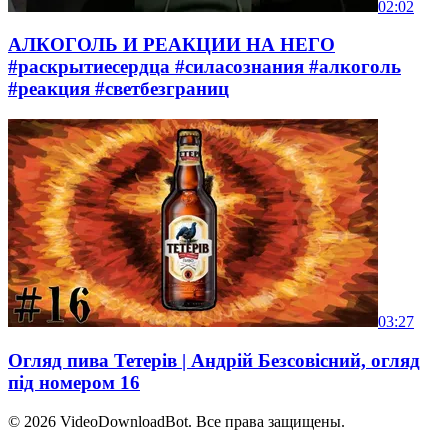
02:02
АЛКОГОЛЬ И РЕАКЦИИ НА НЕГО
#раскрытиесердца #силасознания #алкоголь
#реакция #светбезграниц
03:27
Огляд пива Тетерів | Андрій Безсовісний, огляд
під номером 16
© 2026
VideoDownloadBot
. Все права защищены.