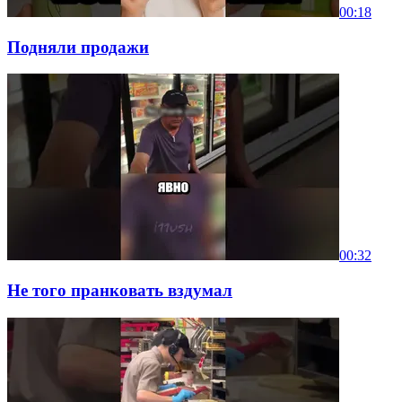
00:18
Подняли продажи
00:32
Не того пранковать вздумал