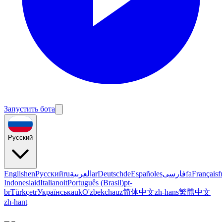
Запустить бота
Русский
English
en
Русский
ru
العربية
ar
Deutsch
de
Español
es
فارسی
fa
Français
f
Indonesia
id
Italiano
it
Português (Brasil)
pt-
br
Türkçe
tr
Українська
uk
O'zbekcha
uz
简体中文
zh-hans
繁體中文
zh-hant