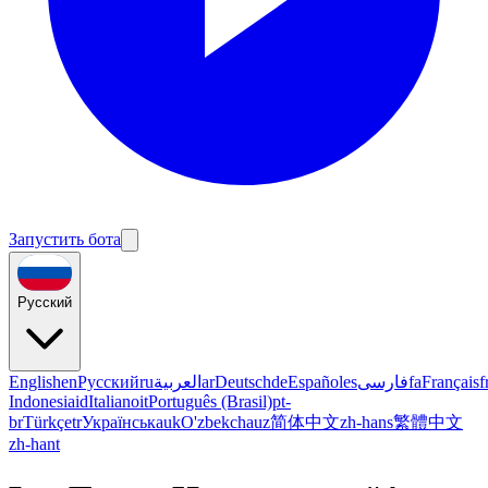
Запустить бота
Русский
English
en
Русский
ru
العربية
ar
Deutsch
de
Español
es
فارسی
fa
Français
f
Indonesia
id
Italiano
it
Português (Brasil)
pt-
br
Türkçe
tr
Українська
uk
O'zbekcha
uz
简体中文
zh-hans
繁體中文
zh-hant