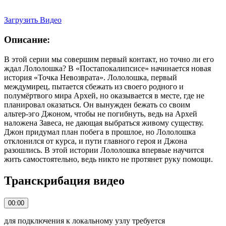
Загрузить Видео
Описание:
В этой серии мы совершим первый контакт, но точно ли его
ждал Лололошка? В «Постапокалипсисе» начинается новая
история «Точка Невозврата». Лололошка, первый
междумирец, пытается сбежать из своего родного и
полумёртвого мира Архей, но оказывается в месте, где не
планировал оказаться. Он вынужден бежать со своим
альтер‑эго Джоном, чтобы не погибнуть, ведь на Архей
наложена Завеса, не дающая выбраться живому существу.
Джон придумал план побега в прошлое, но Лололошка
отклонился от курса, и пути главного героя и Джона
разошлись. В этой истории Лололошка впервые научится
жить самостоятельно, ведь никто не протянет руку помощи.
Транскрибация видео
00:00
для подключения к локальному узлу требуется