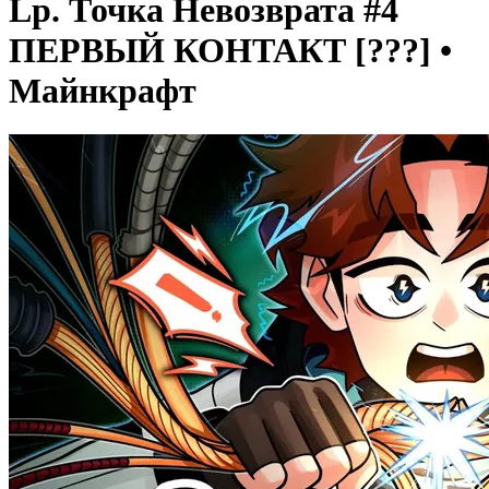
Lp. Точка Невозврата #4
ПЕРВЫЙ КОНТАКТ [???] •
Майнкрафт