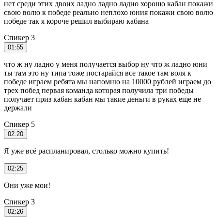
нет среди этих двоих ладно ладно ладно хорошо кабан покажи
свою волю к победе реально неплохо юния покажи свою волю
победе так я короче решил выбираю кабана
Спикер 3
01:55
что ж ну ладно у меня получается выбор ну что ж ладно юни
ты там это ну типа тоже постарайся все такое там воля к
победе играем ребята мы напомню на 10000 рублей играем до
трех побед первая команда которая получила три победы
получает приз кабан кабан мы такие деньги в руках еще не
держали
Спикер 5
02:20
Я уже всё распланировал, столько можно купить!
02:25
Они уже мои!
Спикер 3
02:26