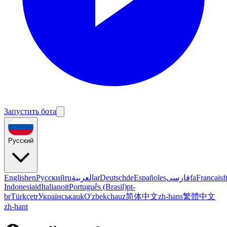
Запустить бота
Русский
English
en
Русский
ru
العربية
ar
Deutsch
de
Español
es
فارسی
fa
Français
f
Indonesia
id
Italiano
it
Português (Brasil)
pt-
br
Türkçe
tr
Українська
uk
O'zbekcha
uz
简体中文
zh-hans
繁體中文
zh-hant