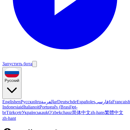
Запустить бота
Русский
English
en
Русский
ru
العربية
ar
Deutsch
de
Español
es
فارسی
fa
Français
f
Indonesia
id
Italiano
it
Português (Brasil)
pt-
br
Türkçe
tr
Українська
uk
O'zbekcha
uz
简体中文
zh-hans
繁體中文
zh-hant