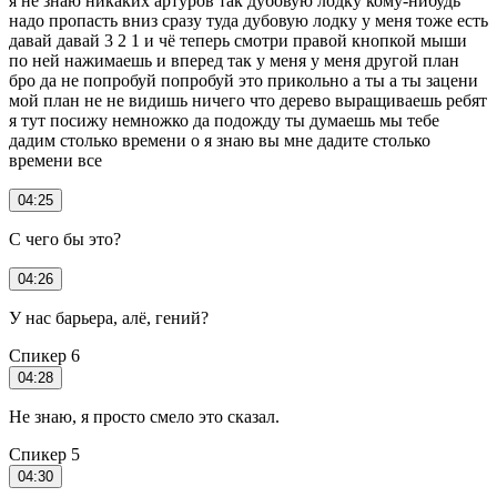
я не знаю никаких артуров так дубовую лодку кому-нибудь
надо пропасть вниз сразу туда дубовую лодку у меня тоже есть
давай давай 3 2 1 и чё теперь смотри правой кнопкой мыши
по ней нажимаешь и вперед так у меня у меня другой план
бро да не попробуй попробуй это прикольно а ты а ты зацени
мой план не не видишь ничего что дерево выращиваешь ребят
я тут посижу немножко да подожду ты думаешь мы тебе
дадим столько времени о я знаю вы мне дадите столько
времени все
04:25
С чего бы это?
04:26
У нас барьера, алё, гений?
Спикер 6
04:28
Не знаю, я просто смело это сказал.
Спикер 5
04:30