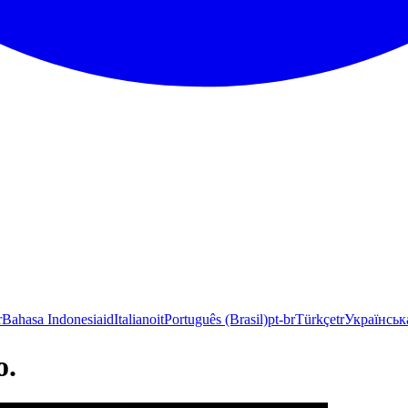
r
Bahasa Indonesia
id
Italiano
it
Português (Brasil)
pt-br
Türkçe
tr
Українськ
о.