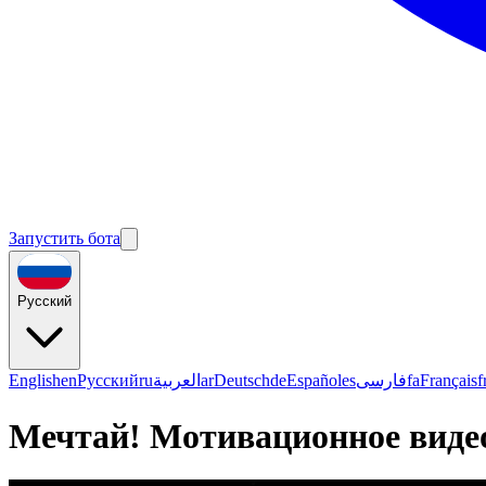
Запустить бота
Русский
English
en
Русский
ru
العربية
ar
Deutsch
de
Español
es
فارسی
fa
Français
f
Мечтай! Мотивационное виде