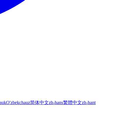
а
uk
O'zbekcha
uz
简体中文
zh-hans
繁體中文
zh-hant