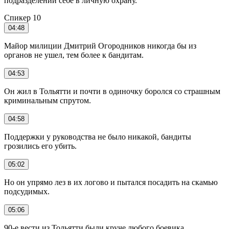
подразделений себе в личную охрану.
Спикер 10
04:48
Майор милиции Дмитрий Огородников никогда бы из
органов не ушел, тем более к бандитам.
04:53
Он жил в Тольятти и почти в одиночку боролся со страшным
криминальным спрутом.
04:58
Поддержки у руководства не было никакой, бандиты
грозились его убить.
05:02
Но он упрямо лез в их логово и пытался посадить на скамью
подсудимых.
05:06
90-е вести из Тольятти были круче любого боевика.