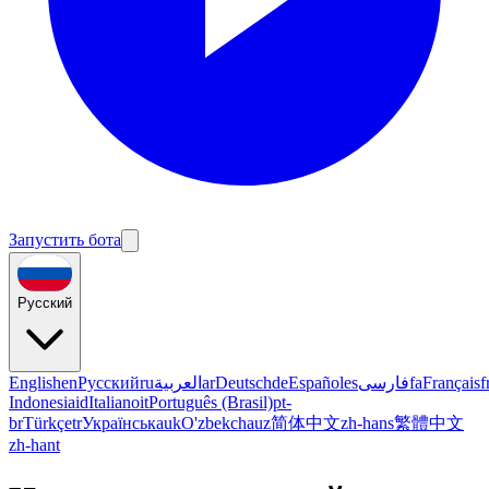
Запустить бота
Русский
English
en
Русский
ru
العربية
ar
Deutsch
de
Español
es
فارسی
fa
Français
f
Indonesia
id
Italiano
it
Português (Brasil)
pt-
br
Türkçe
tr
Українська
uk
O'zbekcha
uz
简体中文
zh-hans
繁體中文
zh-hant