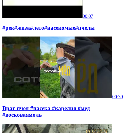
00:07
#рек#жиза#лето#насекомые#пчелы
00:39
Враг пчел #пасека #карелия #мед
#восковаямоль