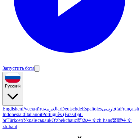
Запустить бота
Русский
English
en
Русский
ru
العربية
ar
Deutsch
de
Español
es
فارسی
fa
Français
f
Indonesia
id
Italiano
it
Português (Brasil)
pt-
br
Türkçe
tr
Українська
uk
O'zbekcha
uz
简体中文
zh-hans
繁體中文
zh-hant