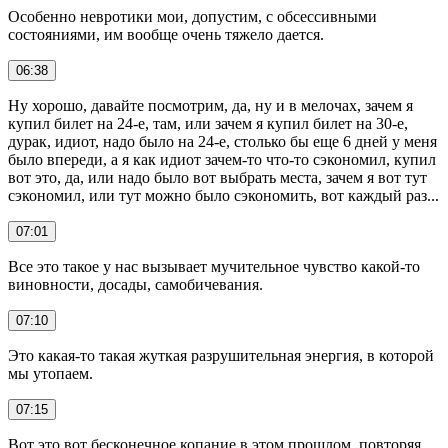
Особенно невротики мои, допустим, с обсессивными
состояниями, им вообще очень тяжело дается.
06:38
Ну хорошо, давайте посмотрим, да, ну и в мелочах, зачем я
купил билет на 24-е, там, или зачем я купил билет на 30-е,
дурак, идиот, надо было на 24-е, столько бы еще 6 дней у меня
было впереди, а я как идиот зачем-то что-то сэкономил, купил
вот это, да, или надо было вот выбрать места, зачем я вот тут
сэкономил, или тут можно было сэкономить, вот каждый раз...
07:01
Все это такое у нас вызывает мучительное чувство какой-то
виновности, досады, самобичевания.
07:10
Это какая-то такая жуткая разрушительная энергия, в которой
мы утопаем.
07:15
Вот это вот бесконечное копание в этом прошлом, повторяя