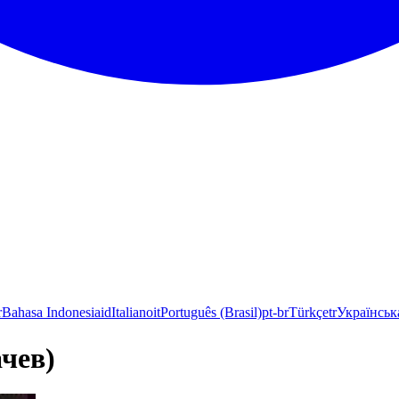
r
Bahasa Indonesia
id
Italiano
it
Português (Brasil)
pt-br
Türkçe
tr
Українськ
чев)