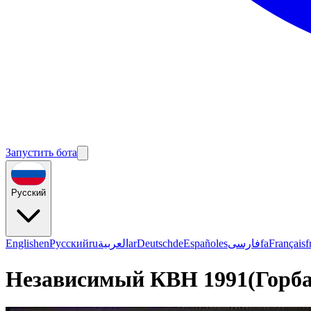
Запустить бота
Русский
English
en
Русский
ru
العربية
ar
Deutsch
de
Español
es
فارسی
fa
Français
f
Независимый КВН 1991(Горба