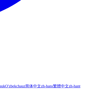
а
uk
O'zbekcha
uz
简体中文
zh-hans
繁體中文
zh-hant