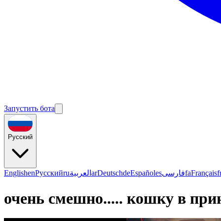
Запустить бота
Русский
English
en
Русский
ru
العربية
ar
Deutsch
de
Español
es
فارسی
fa
Français
f
очень смешно..... кошку в пр