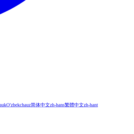
а
uk
O'zbekcha
uz
简体中文
zh-hans
繁體中文
zh-hant