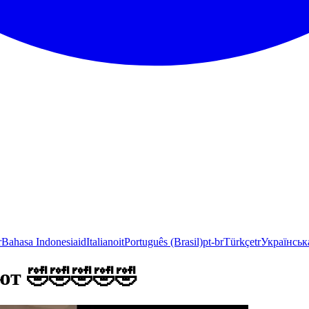
r
Bahasa Indonesia
id
Italiano
it
Português (Brasil)
pt-br
Türkçe
tr
Українськ
иют 🤣🤣🤣🤣🤣