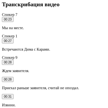
Транскрибация видео
Спикер 7
00:23
Мы на месте.
Спикер 1
00:27
Встречаются Дима с Карами.
Спикер 9
00:28
Ждем заявителя.
00:28
Приехал раньше заявителя, считай не опоздал.
00:31
Извини.