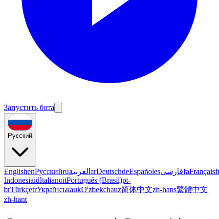
Запустить бота
Русский
English
en
Русский
ru
العربية
ar
Deutsch
de
Español
es
فارسی
fa
Français
f
Indonesia
id
Italiano
it
Português (Brasil)
pt-
br
Türkçe
tr
Українська
uk
O'zbekcha
uz
简体中文
zh-hans
繁體中文
zh-hant