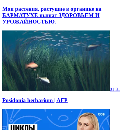
Мои растения, растущие в органике на
БАРМАТУХЕ пышат ЗДОРОВЬЕМ И
УРОЖАЙНОСТЬЮ.
01:31
Posidonia herbarium | AFP