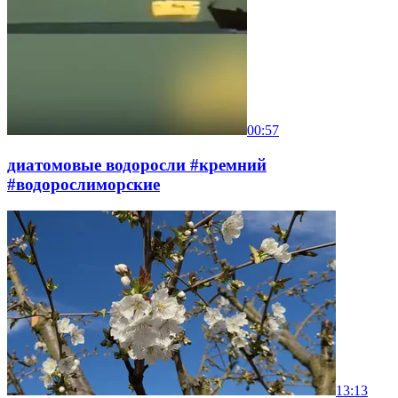
00:57
диатомовые водоросли #кремний
#водорослиморские
13:13