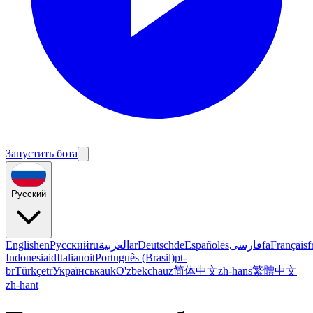
Запустить бота
Русский
English
en
Русский
ru
العربية
ar
Deutsch
de
Español
es
فارسی
fa
Français
f
Indonesia
id
Italiano
it
Português (Brasil)
pt-
br
Türkçe
tr
Українська
uk
O'zbekcha
uz
简体中文
zh-hans
繁體中文
zh-hant