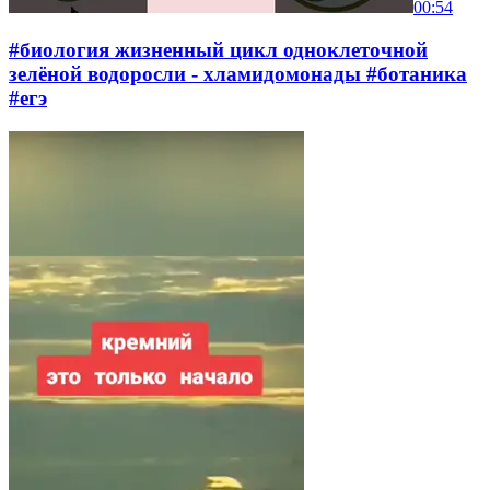
00:54
#биология жизненный цикл одноклеточной
зелёной водоросли - хламидомонады #ботаника
#егэ