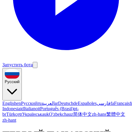
Запустить бота
Русский
English
en
Русский
ru
العربية
ar
Deutsch
de
Español
es
فارسی
fa
Français
f
Indonesia
id
Italiano
it
Português (Brasil)
pt-
br
Türkçe
tr
Українська
uk
O'zbekcha
uz
简体中文
zh-hans
繁體中文
zh-hant