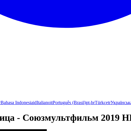
r
Bahasa Indonesia
id
Italiano
it
Português (Brasil)
pt-br
Türkçe
tr
Українськ
ица - Союзмультфильм 2019 