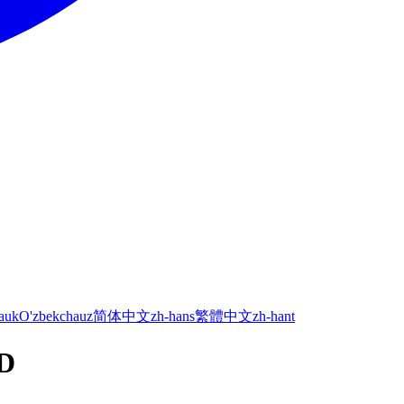
а
uk
O'zbekcha
uz
简体中文
zh-hans
繁體中文
zh-hant
HD