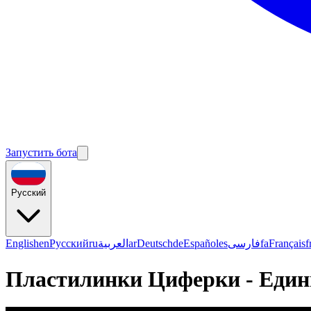
Запустить бота
Русский
English
en
Русский
ru
العربية
ar
Deutsch
de
Español
es
فارسی
fa
Français
f
Пластилинки Циферки - Един