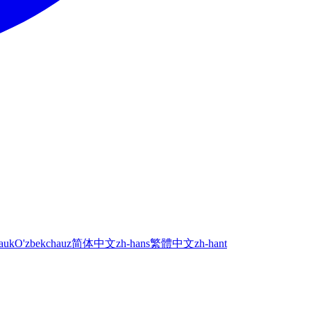
а
uk
O'zbekcha
uz
简体中文
zh-hans
繁體中文
zh-hant