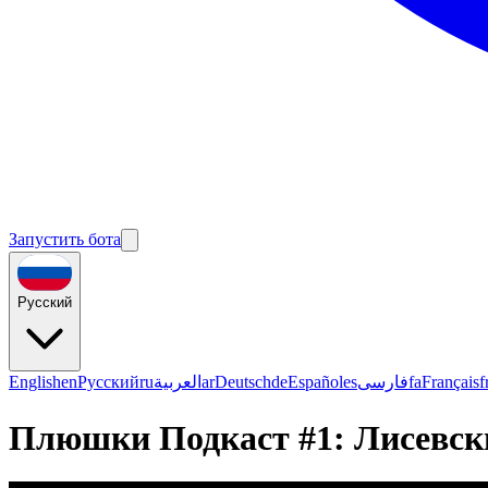
Запустить бота
Русский
English
en
Русский
ru
العربية
ar
Deutsch
de
Español
es
فارسی
fa
Français
f
Плюшки Подкаст #1: Лисевски