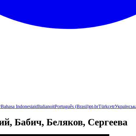
r
Bahasa Indonesia
id
Italiano
it
Português (Brasil)
pt-br
Türkçe
tr
Українськ
й, Бабич, Беляков, Сергеева