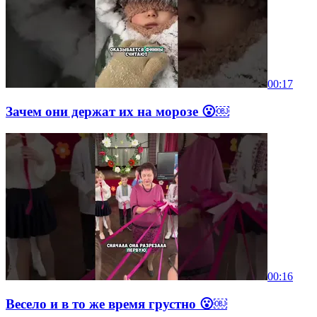
00:17
Зачем они держат их на морозе 😮￼
00:16
Весело и в то же время грустно 😮￼