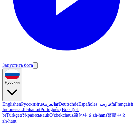
Запустить бота
Русский
English
en
Русский
ru
العربية
ar
Deutsch
de
Español
es
فارسی
fa
Français
f
Indonesia
id
Italiano
it
Português (Brasil)
pt-
br
Türkçe
tr
Українська
uk
O'zbekcha
uz
简体中文
zh-hans
繁體中文
zh-hant