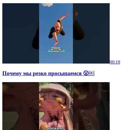
00:19
Почему мы резко просыпаемся 😮￼