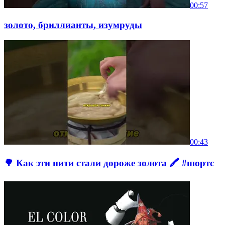
00:57
золото, бриллианты, изумруды
00:43
🌳 Как эти нити стали дороже золота 🖍️ #шортс