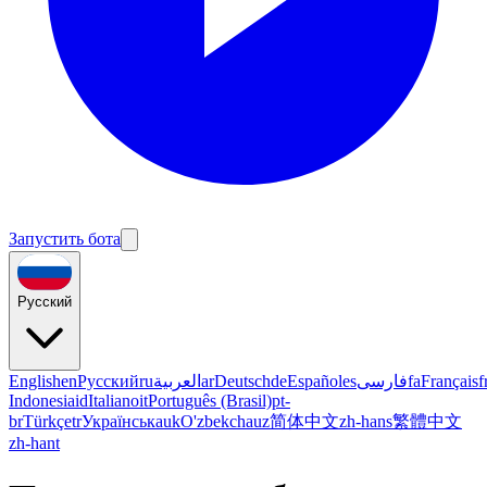
Запустить бота
Русский
English
en
Русский
ru
العربية
ar
Deutsch
de
Español
es
فارسی
fa
Français
f
Indonesia
id
Italiano
it
Português (Brasil)
pt-
br
Türkçe
tr
Українська
uk
O'zbekcha
uz
简体中文
zh-hans
繁體中文
zh-hant