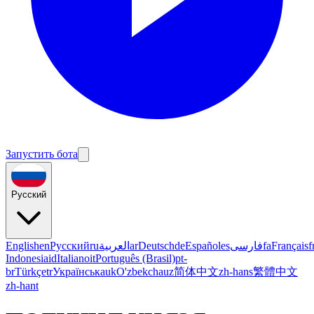
Запустить бота
Русский
English
en
Русский
ru
العربية
ar
Deutsch
de
Español
es
فارسی
fa
Français
f
Indonesia
id
Italiano
it
Português (Brasil)
pt-
br
Türkçe
tr
Українська
uk
O'zbekcha
uz
简体中文
zh-hans
繁體中文
zh-hant