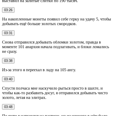
выставил на залитые слитки по 190 тысяч.
03:26
На накопленные монеты появил себе герку на удачу 5, чтобы
добывать ещё больше золотых смородков.
03:31
Снова отправился добывать обломки золотом, правда в
моменте 101 анархия начала подлагивать, и блоки ломались
не сразу.
03:38
Из-за этого я переехал в ладу на 105 ангу.
03:40
Спустя полчаса мне наскучило рыться просто в шахте, и
чтобы как-то разбавить досуг, я отправился добывать чисто
золото, летая на элитрах.
03:48
По пути я наткнулся на пастион, но из ценного в нём было