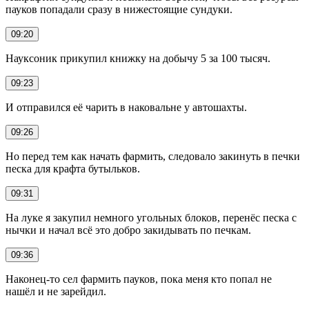
пауков попадали сразу в нижестоящие сундуки.
09:20
Науксоник прикупил книжку на добычу 5 за 100 тысяч.
09:23
И отправился её чарить в наковальне у автошахты.
09:26
Но перед тем как начать фармить, следовало закинуть в печки
песка для крафта бутыльков.
09:31
На луке я закупил немного угольных блоков, перенёс песка с
нычки и начал всё это добро закидывать по печкам.
09:36
Наконец-то сел фармить пауков, пока меня кто попал не
нашёл и не зарейдил.