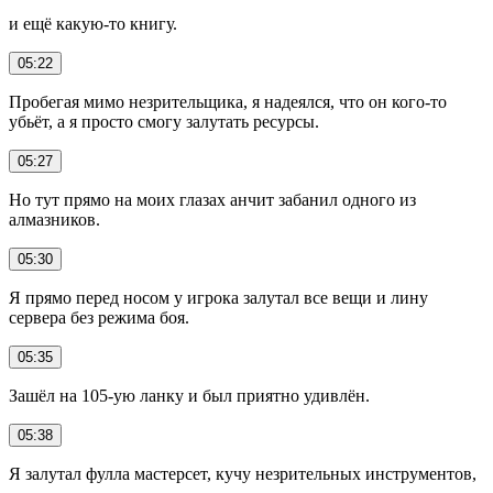
и ещё какую-то книгу.
05:22
Пробегая мимо незрительщика, я надеялся, что он кого-то
убьёт, а я просто смогу залутать ресурсы.
05:27
Но тут прямо на моих глазах анчит забанил одного из
алмазников.
05:30
Я прямо перед носом у игрока залутал все вещи и лину
сервера без режима боя.
05:35
Зашёл на 105-ую ланку и был приятно удивлён.
05:38
Я залутал фулла мастерсет, кучу незрительных инструментов,