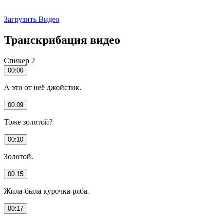
Загрузить Видео
Транскрибация видео
Спикер 2
00:06
А это от неё джойстик.
00:09
Тоже золотой?
00:10
Золотой.
00:15
Жила-была курочка-ряба.
00:17