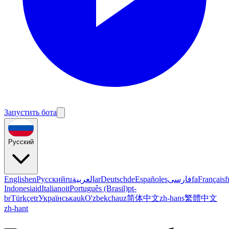
Запустить бота
Русский
English
en
Русский
ru
العربية
ar
Deutsch
de
Español
es
فارسی
fa
Français
f
Indonesia
id
Italiano
it
Português (Brasil)
pt-
br
Türkçe
tr
Українська
uk
O'zbekcha
uz
简体中文
zh-hans
繁體中文
zh-hant