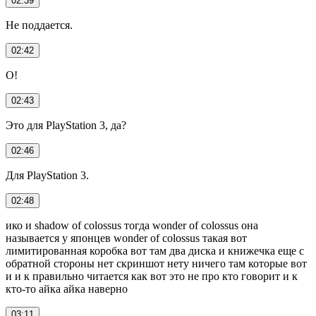
02:39
Не поддается.
02:42
О!
02:43
Это для PlayStation 3, да?
02:46
Для PlayStation 3.
02:48
ико и shadow of colossus тогда wonder of colossus она
называется у японцев wonder of colossus такая вот
лимитированная коробка вот там два диска и книжечка еще с
обратной стороны нет скриншот нету ничего там которые вот
и и к правильно читается как вот это не про кто говорит и к
кто-то айка айка наверно
03:11